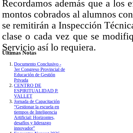
Recordamos además que a los efe
montos cobrados al alumnos con 
se remitirán a Inspección Técnic
clase o cada vez que se modifiq
Servicio así lo requiera.
Últimas
Notas
Documento Conclusivo -
3er Congreso Provincial de
Educación de Gestión
Privada
CENTRO DE
ESPIRITUALIDAD P.
VALLET
Jornada de Capacitación
“Gestionar la escuela en
tiempos de Inteligencia
Artificial: Horizontes,
desafíos y liderazgo
innovador”