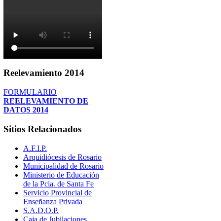
Reelevamiento
2014
FORMULARIO
REELEVAMIENTO DE
DATOS 2014
Sitios
Relacionados
A.F.I.P.
Arquidiócesis de Rosario
Municipalidad de Rosario
Ministerio de Educación
de la Pcia. de Santa Fe
Servicio Provincial de
Enseñanza Privada
S.A.D.O.P.
Caja de Jubilaciones