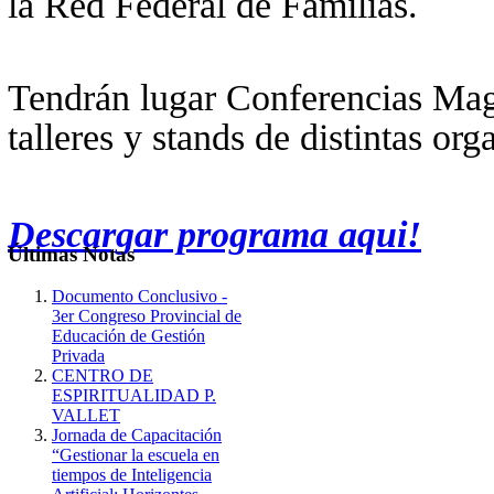
la Red Federal de Familias.
Tendrán lugar Conferencias Magi
talleres y stands de distintas org
Descargar programa aqui!
Últimas
Notas
Documento Conclusivo -
3er Congreso Provincial de
Educación de Gestión
Privada
CENTRO DE
ESPIRITUALIDAD P.
VALLET
Jornada de Capacitación
“Gestionar la escuela en
tiempos de Inteligencia