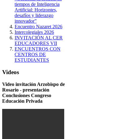
tiempos de Inteligencia
Artificial: Horizontes,
desafíos y liderazgo
innovador”
Encuentro Nazaret 2026
Intercolegiales 2026
INVITACIÓN AL CER
EDUCADORES VII
ENCUENTROS CON
CENTROS DE
ESTUDIANTES
Videos
Video invitación Arzobispo de
Rosario - presentación
Conclusiones Congreso
Educación Privada